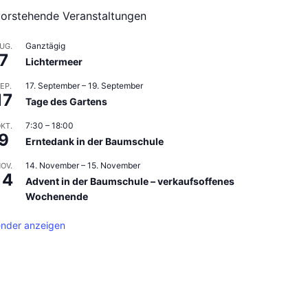
orstehende Veranstaltungen
Ganztägig
UG.
7
Lichtermeer
17. September
–
19. September
EP.
17
Tage des Gartens
7:30
–
18:00
KT.
9
Erntedank in der Baumschule
14. November
–
15. November
OV.
14
Advent in der Baumschule – verkaufsoffenes
Wochenende
ender anzeigen