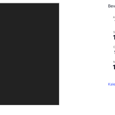
Bev
A
S
O
N
Kal